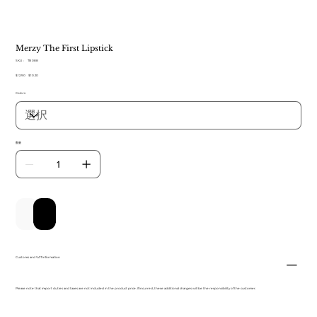
Merzy The First Lipstick
SKU：
SKU：
TB 088
TB
元
$12.90
セ
$10.20
088
の
ー
Colors
価
ル
格
価
格
数量
カートに追加する
今すぐ購入
Customs and VAT information
Please note that import duties and taxes are not included in the product price. If incurred, these additional charges will be the responsibility of the customer.