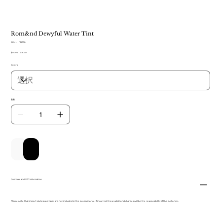
Rom&nd Dewyful Water Tint
SKU：
SKU：
TB 116
TB
元
$14.99
セ
$8.40
116
の
ー
Colors
価
ル
格
価
格
数量
カートに追加する
今すぐ購入
Customs and VAT information
Please note that import duties and taxes are not included in the product price. If incurred, these additional charges will be the responsibility of the customer.