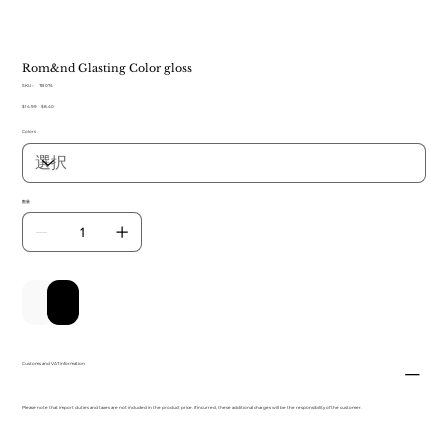
Rom&nd Glasting Color gloss
SKU：
SKU：
TB 074
TB
元
$14.99
セ
$8.40
074
の
ー
Colors
価
ル
格
価
格
数量
カートに追加する
今すぐ購入
Customs and VAT information
Please note that import duties and taxes are not included in the product price. If incurred, these additional charges will be the responsibility of the customer.