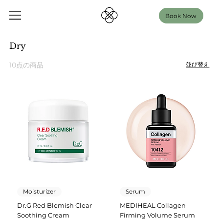
Book Now
Dry
10点の商品
並び替え
Moisturizer
Serum
Dr.G Red Blemish Clear
MEDIHEAL Collagen
Soothing Cream
Firming Volume Serum