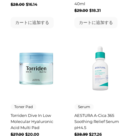
40ml
通常価格
セール価格
$28.00
$16.14
通常価格
セール価格
$29.00
$18.31
カートに追加する
カートに追加する
Toner Pad
Serum
Torriden Dive In Low
AESTURA A-Cica 365
Molecular Hyaluronic
Soothing Relief Serum
Acid Multi Pad
pH4.5
通常価格
セール価格
通常価格
セール価格
$27.00
$20.00
$38.99
$27.26