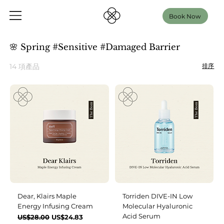
Book Now
🌸 Spring #Sensitive #Damaged Barrier
14 項產品
排序
Dear, Klairs Maple
Torriden DIVE-IN Low
Energy Infusing Cream
Molecular Hyaluronic
Acid Serum
一般價格
促銷價格
US$28.00
US$24.83