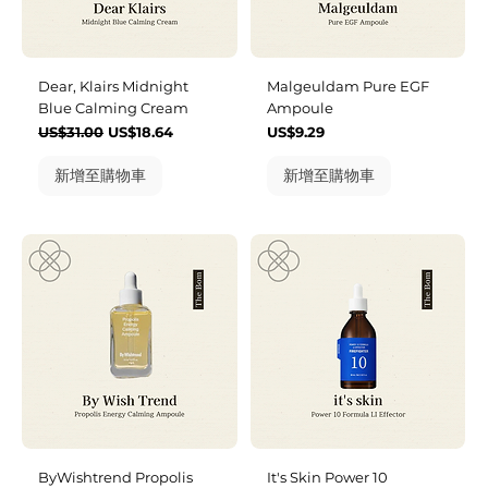
Dear, Klairs Midnight
Malgeuldam Pure EGF
Blue Calming Cream
Ampoule
一般價格
促銷價格
價格
US$31.00
US$18.64
US$9.29
新增至購物車
新增至購物車
ByWishtrend Propolis
It's Skin Power 10