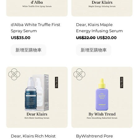
d'Alba White Truffle First
Dear, Klairs Maple
Spray Serum
Energy Infusing Serum
價格
一般價格
促銷價格
US$35.00
US$22.00
US$20.00
新增至購物車
新增至購物車
Dear, Klairs Rich Moist
ByWishtrend Pore