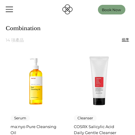
Book Now
Combination
14 項產品
排序
Serum
Cleanser
ma:nyo Pure Cleansing
COSRX Salicylic Acid
Oil
Daily Gentle Cleanser