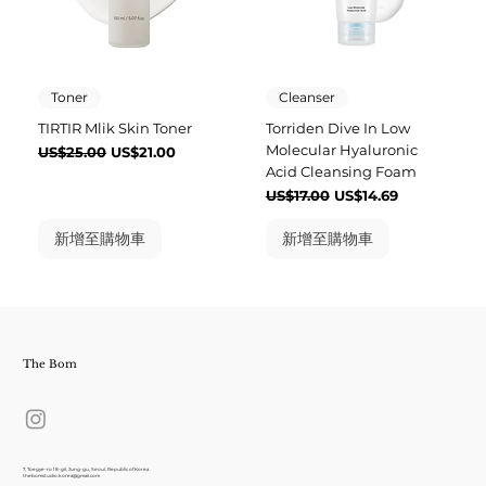
Toner
Cleanser
TIRTIR Mlik Skin Toner
Torriden Dive In Low
Molecular Hyaluronic
一般價格
促銷價格
US$25.00
US$21.00
Acid Cleansing Foam
一般價格
促銷價格
US$17.00
US$14.69
新增至購物車
新增至購物車
The Bom
7, Toegye-ro 18-gil, Jung-gu, Seoul, Republic of Korea
thebomstudio.korea@gmail.com