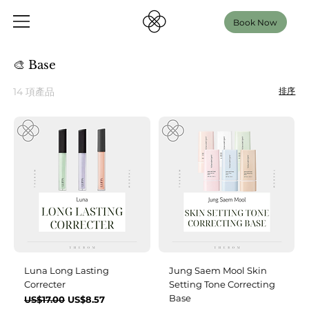
Book Now
🎨 Base
14 項產品
排序
Luna Long Lasting
Jung Saem Mool Skin
Correcter
Setting Tone Correcting
Base
一般價格
促銷價格
US$17.00
US$8.57