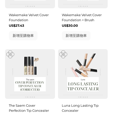
Wakemake Velvet Cover
Wakemake Velvet Cover
Foundation
Foundation + Brush
價格
價格
US$27.43
US$30.00
新增至購物車
新增至購物車
The Saem Cover
Luna Long Lasting Tip
Perfection Tip Concealer
Concealer